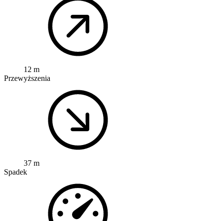
12 m
Przewyższenia
37 m
Spadek