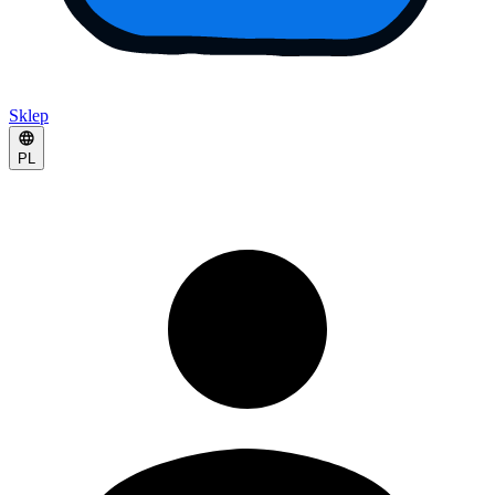
Sklep
PL