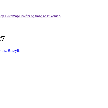
acji Bikemap
Otwórz tę trasę w Bikemap
27
rais, Brazylia
.