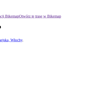
acji Bikemap
Otwórz tę trasę w Bikemap
P
nejska, Włochy
.