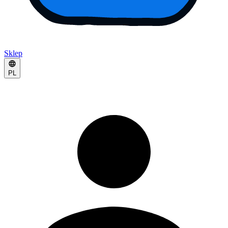
Sklep
PL