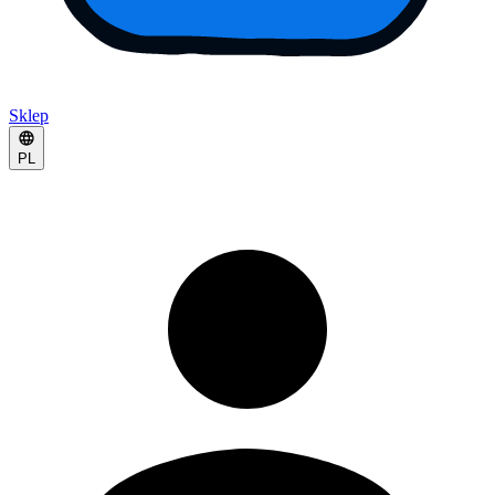
Sklep
PL