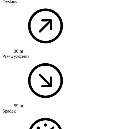
Dystans
30 m
Przewyższenia
59 m
Spadek