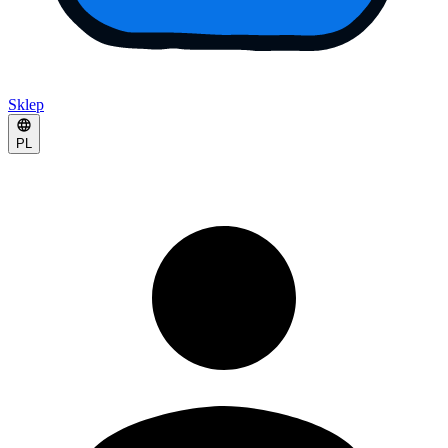
Sklep
PL