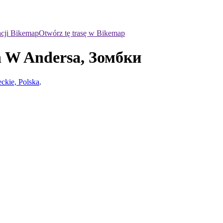
acji Bikemap
Otwórz tę trasę w Bikemap
n W Andersa, Зомбки
kie, Polska
.