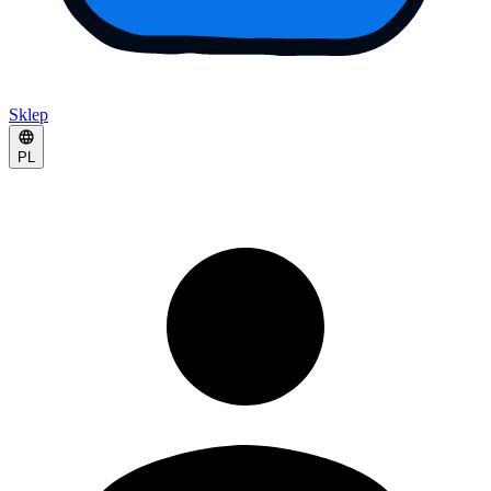
Sklep
PL