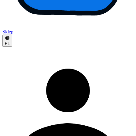
Sklep
PL