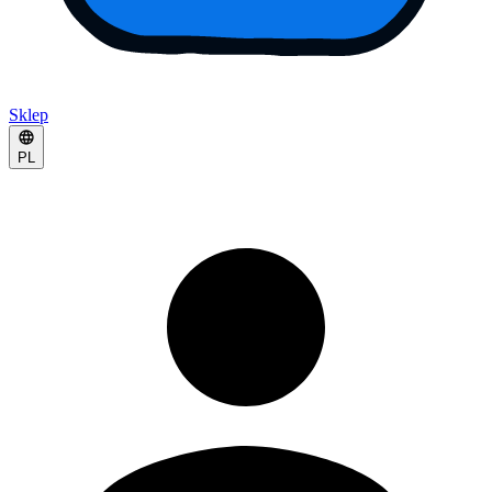
Sklep
PL