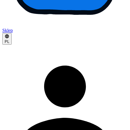
Sklep
PL