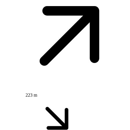
223 m