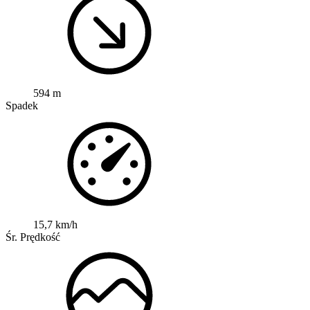
594 m
Spadek
15,7 km/h
Śr. Prędkość