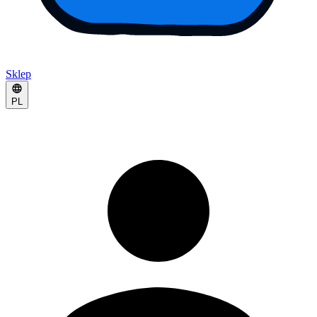
Sklep
PL