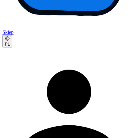
Sklep
PL