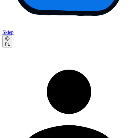
Sklep
PL