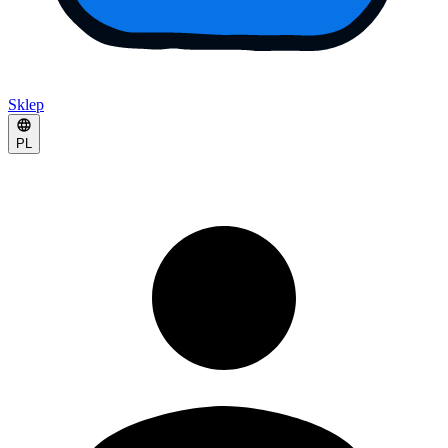
Sklep
PL