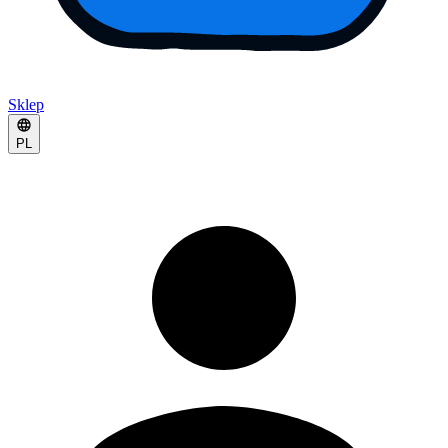
Sklep
PL