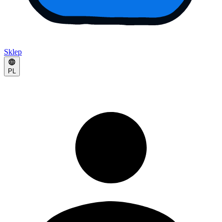
Sklep
PL