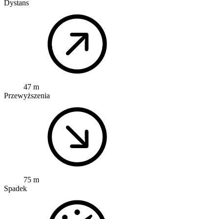
Dystans
47 m
Przewyższenia
75 m
Spadek