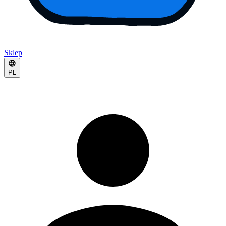
Sklep
PL