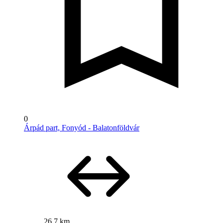
0
Árpád part, Fonyód - Balatonföldvár
26,7 km