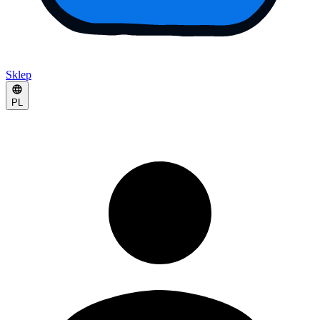
Sklep
PL