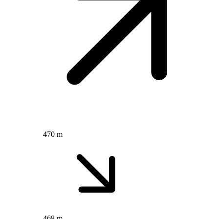
470 m
468 m