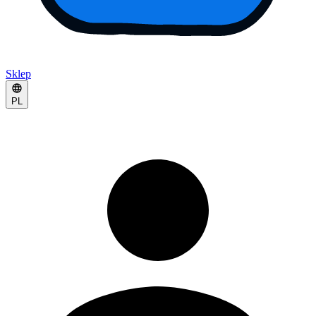
Sklep
PL