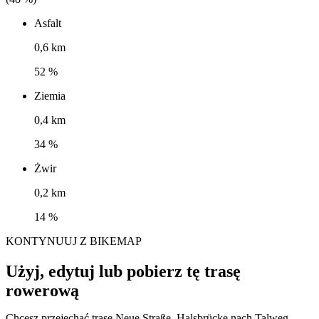
Asfalt
0,6 km
52 %
Ziemia
0,4 km
34 %
Żwir
0,2 km
14 %
KONTYNUUJ Z BIKEMAP
Użyj, edytuj lub pobierz tę trasę
rowerową
Chcesz przejechać trasę Neue Straße, Halsbrücke nach Talweg,