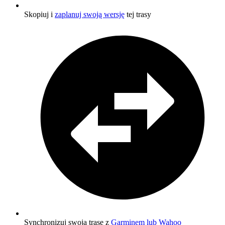
Skopiuj i
zaplanuj swoją wersję
tej trasy
Synchronizuj swoją trasę z
Garminem lub Wahoo