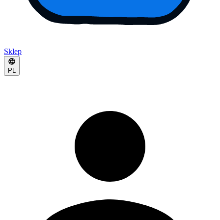
Sklep
PL