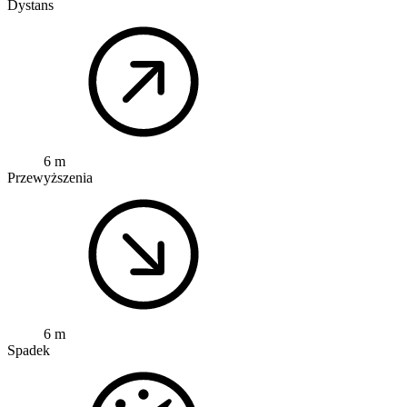
Dystans
6 m
Przewyższenia
6 m
Spadek