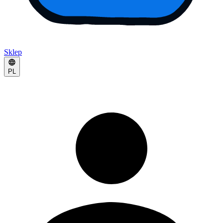
Sklep
PL