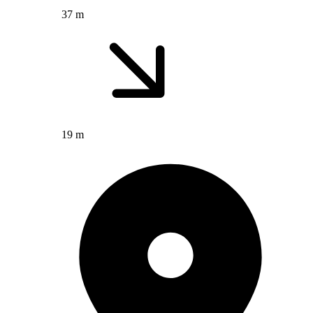
37 m
19 m