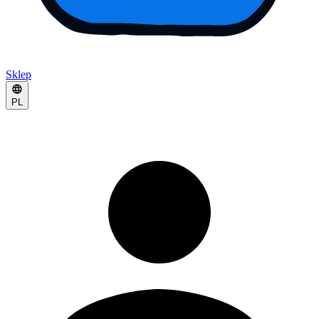
Sklep
PL