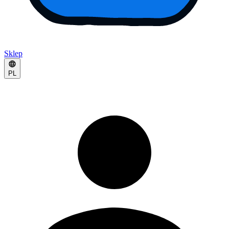
Sklep
PL