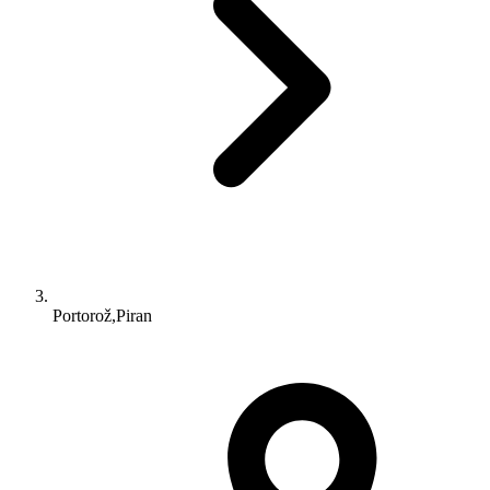
Portorož,Piran