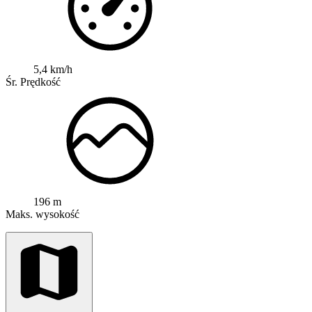
5,4 km/h
Śr. Prędkość
196 m
Maks. wysokość