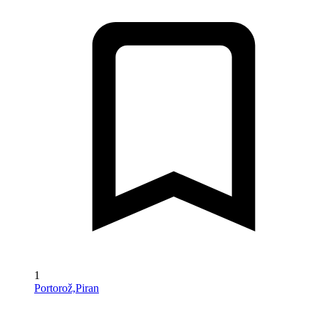
1
Portorož,Piran