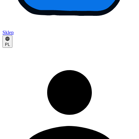
Sklep
PL