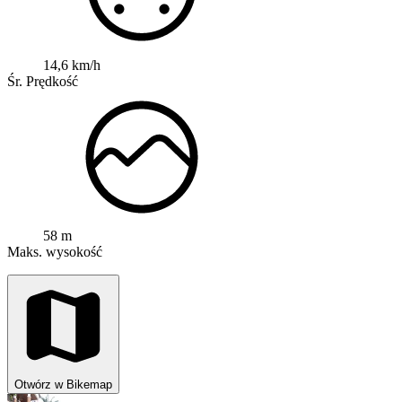
14,6 km/h
Śr. Prędkość
58 m
Maks. wysokość
Otwórz w Bikemap