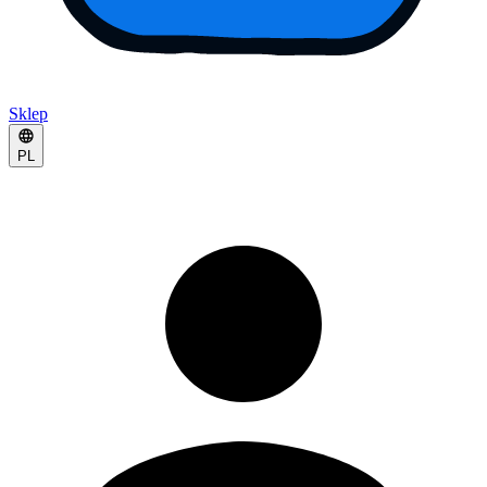
Sklep
PL