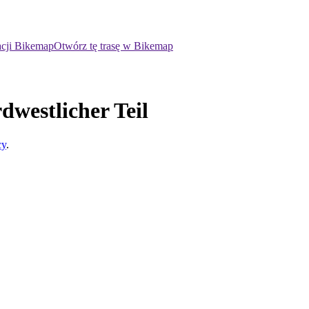
acji Bikemap
Otwórz tę trasę w Bikemap
westlicher Teil
cy
.