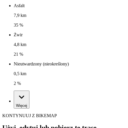
Asfalt
7,9 km
35 %
Żwir
4,8 km
21 %
Nieutwardzony (nieokreślony)
0,5 km
2 %
Więcej
KONTYNUUJ Z BIKEMAP
Użyj, edytuj lub pobierz tę trasę