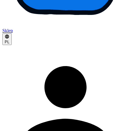
Sklep
PL