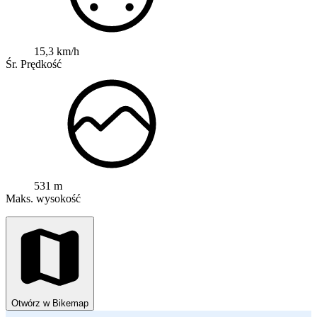
15,3 km/h
Śr. Prędkość
531 m
Maks. wysokość
Otwórz w Bikemap