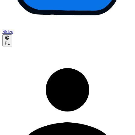
Sklep
PL