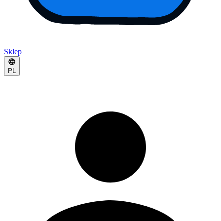
Sklep
PL