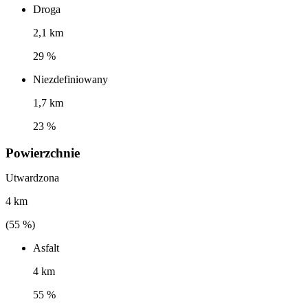
Droga
2,1 km
29 %
Niezdefiniowany
1,7 km
23 %
Powierzchnie
Utwardzona
4 km
(
55
%)
Asfalt
4 km
55 %