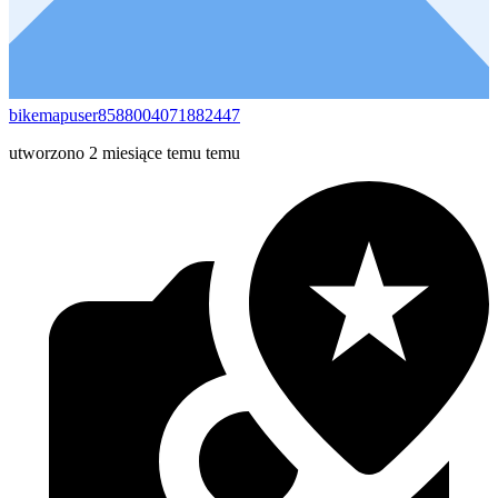
bikemapuser8588004071882447
utworzono 2 miesiące temu temu