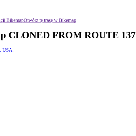
acji Bikemap
Otwórz tę trasę w Bikemap
k loop CLONED FROM ROUTE 137
do, USA
.