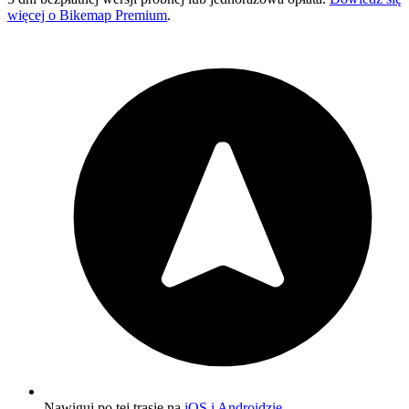
więcej o Bikemap Premium
.
Nawiguj po tej trasie na
iOS i Androidzie