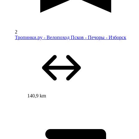
2
Тропинки.ру - Велопоход Псков - Печоры - Изборск
140,9 km