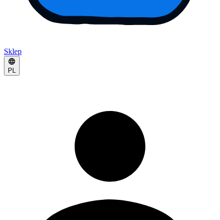
Sklep
PL