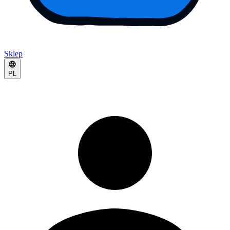
Sklep
PL