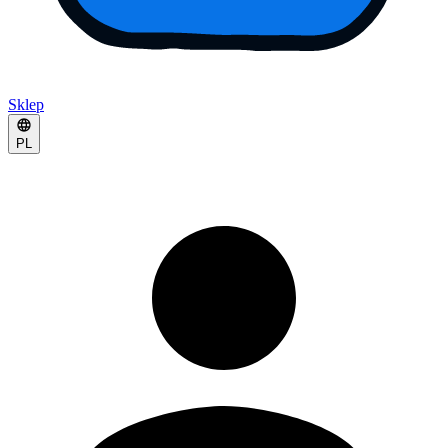
Sklep
PL