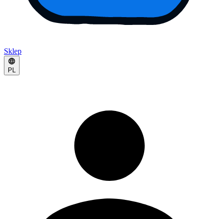
Sklep
PL