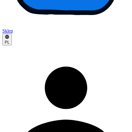
Sklep
PL