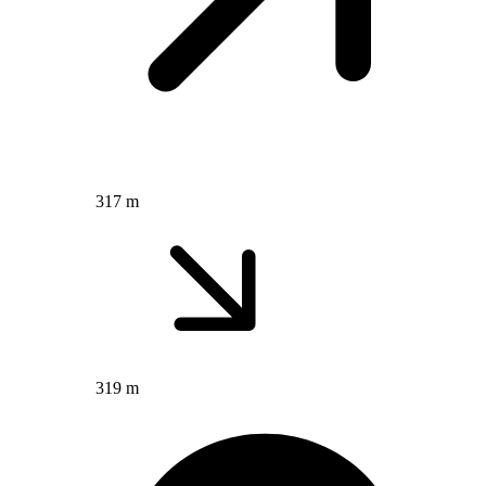
317 m
319 m