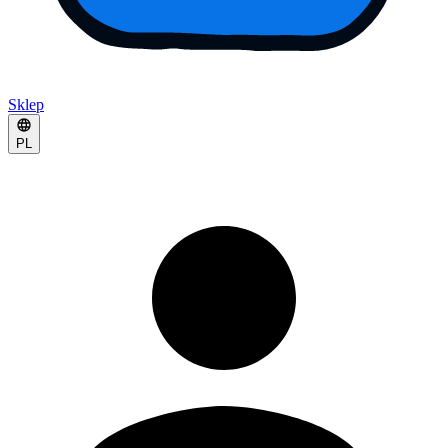
Sklep
PL