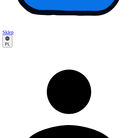
Sklep
PL