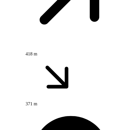
418 m
371 m