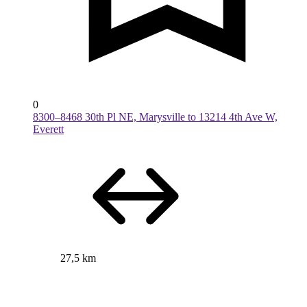
0
8300–8468 30th Pl NE, Marysville to 13214 4th Ave W,
Everett
27,5 km