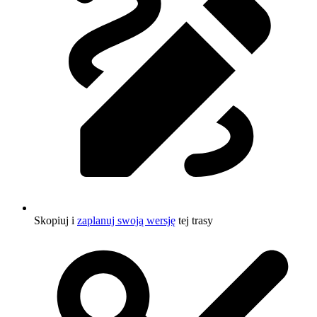
Skopiuj i
zaplanuj swoją wersję
tej trasy