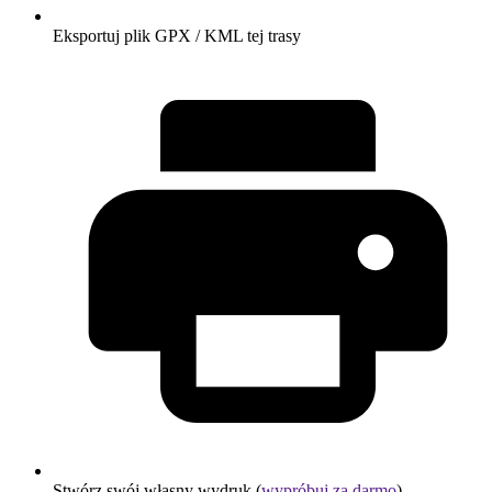
Eksportuj plik GPX / KML tej trasy
Stwórz swój własny wydruk (
wypróbuj za darmo
)