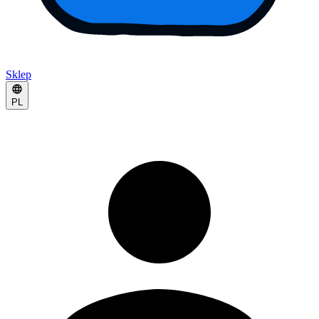
Sklep
PL