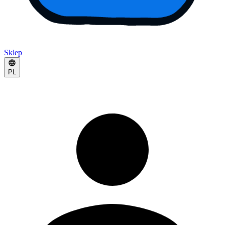
Sklep
PL