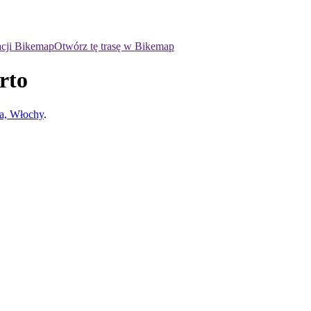
acji Bikemap
Otwórz tę trasę w Bikemap
rto
a, Włochy
.