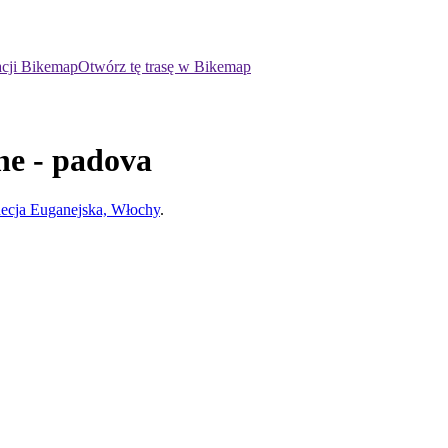
acji Bikemap
Otwórz tę trasę w Bikemap
one - padova
ecja Euganejska, Włochy
.