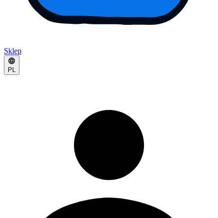
Sklep
PL