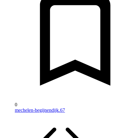
0
mechelen-begijnendijk.67