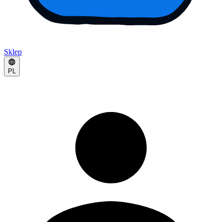
Sklep
PL