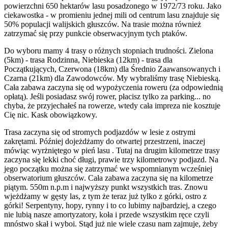
powierzchni 650 hektarów lasu posadzonego w 1972/73 roku. Jako
ciekawostka - w promieniu jednej mili od centrum lasu znajduje się
50% populacji walijskich głuszców. Na trasie można również
zatrzymać się przy punkcie obserwacyjnym tych ptaków.
Do wyboru mamy 4 trasy o różnych stopniach trudności. Zielona
(5km) - trasa Rodzinna, Niebieska (12km) - trasa dla
Początkujących, Czerwona (18km) dla Średnio Zaawansowanych i
Czarna (21km) dla Zawodowców. My wybraliśmy trasę Niebieską.
Cała zabawa zaczyna się od wypożyczenia roweru (za odpowiednią
opłatą). Jeśli posiadasz swój rower, płacisz tylko za parking... no
chyba, że przyjechałeś na rowerze, wtedy cała impreza nie kosztuje
Cię nic. Kask obowiązkowy.
Trasa zaczyna się od stromych podjazdów w lesie z ostrymi
zakrętami. Później dojeżdżamy do otwartej przestrzeni, inaczej
mówiąc wyrżniętego w pień lasu . Tutaj na drugim kilometrze trasy
zaczyna się lekki choć długi, prawie trzy kilometrowy podjazd. Na
jego początku można się zatrzymać we wspomnianym wcześniej
obserwatorium głuszców. Cała zabawa zaczyna się na kilometrze
piątym. 550m n.p.m i najwyższy punkt wszystkich tras. Znowu
wjeżdżamy w gęsty las, z tym że teraz już tylko z górki, ostro z
górki! Serpentyny, hopy, rynny i to co lubimy najbardziej, a czego
nie lubią nasze amortyzatory, koła i przede wszystkim ręce czyli
mnóstwo skał i wyboi. Stąd już nie wiele czasu nam zajmuje, żeby