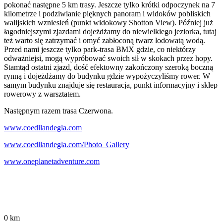
pokonać następne 5 km trasy. Jeszcze tylko krótki odpoczynek na 7
kilometrze i podziwianie pięknych panoram i widoków pobliskich
walijskich wzniesień (punkt widokowy Shotton View). Później już
łagodniejszymi zjazdami dojeżdżamy do niewielkiego jeziorka, tutaj
też warto się zatrzymać i omyć zabłoconą twarz lodowatą wodą.
Przed nami jeszcze tylko park-trasa BMX gdzie, co niektórzy
odważniejsi, mogą wypróbować swoich sił w skokach przez hopy.
Stamtąd ostatni zjazd, dość efektowny zakończony szeroką boczną
rynną i dojeżdżamy do budynku gdzie wypożyczyliśmy rower. W
samym budynku znajduje się restauracja, punkt informacyjny i sklep
rowerowy z warsztatem.
Następnym razem trasa Czerwona.
www.coedllandegla.com
www.coedllandegla.com/Photo_Gallery
www.oneplanetadventure.com
0 km