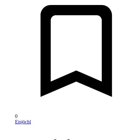
0
Eisjöchl