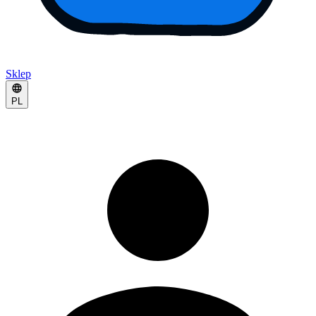
Sklep
PL