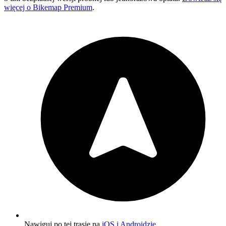
więcej o Bikemap Premium
.
Nawiguj po tej trasie na
iOS i Androidzie