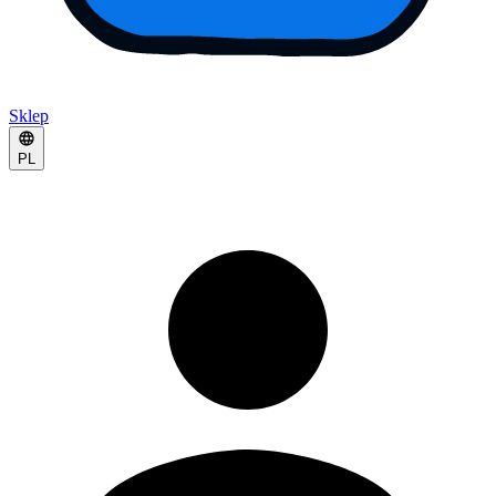
Sklep
PL