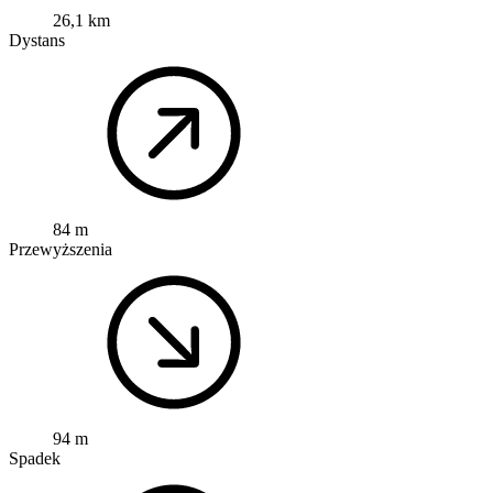
26,1 km
Dystans
84 m
Przewyższenia
94 m
Spadek