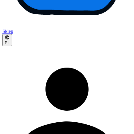
Sklep
PL