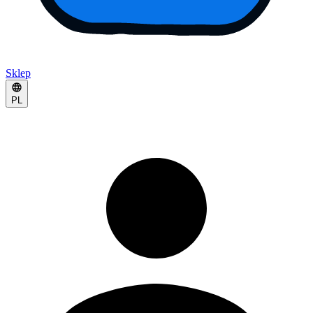
Sklep
PL