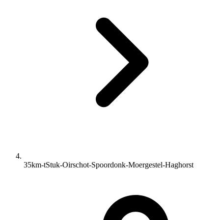
35km-tStuk-Oirschot-Spoordonk-Moergestel-Haghorst