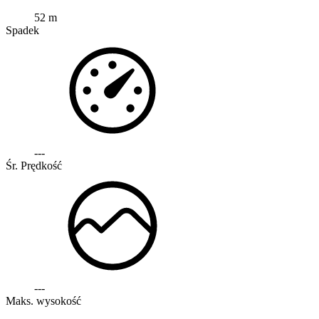
52 m
Spadek
---
Śr. Prędkość
---
Maks. wysokość