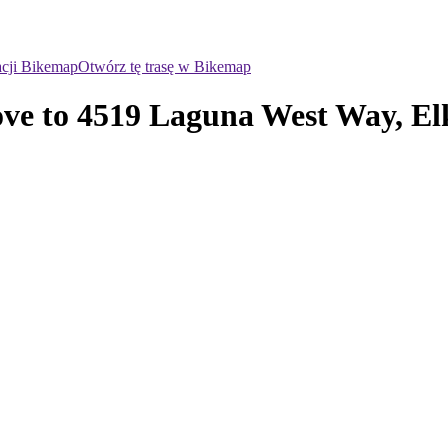
acji Bikemap
Otwórz tę trasę w Bikemap
ve to 4519 Laguna West Way, El