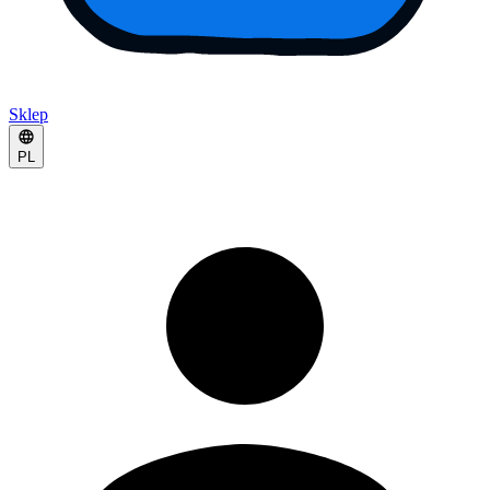
Sklep
PL