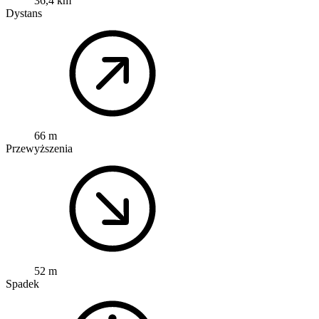
36,4 km
Dystans
66 m
Przewyższenia
52 m
Spadek